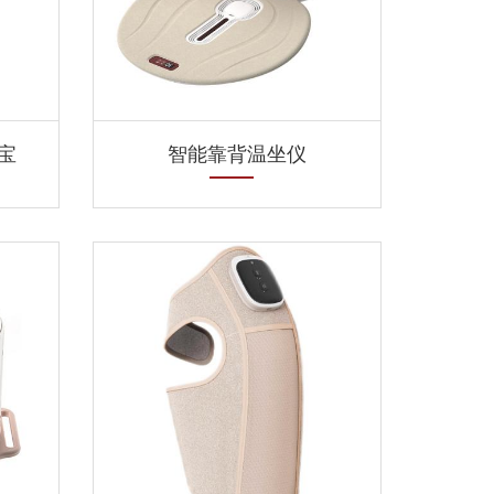
宝
智能靠背温坐仪