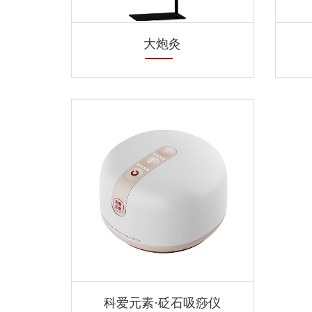
大炮灸
科爱元素·砭石吸痧仪