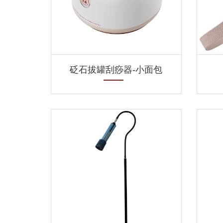
砭石拔罐刮痧器-小面包